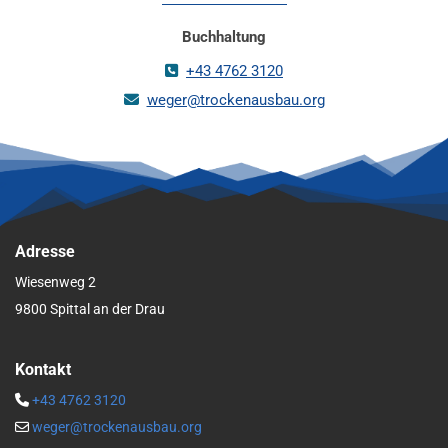
Buchhaltung
+43 4762 3120

weger@trockenausbau.org

Adresse
Wiesenweg 2
9800 Spittal an der Drau
Kontakt
+43 4762 3120

weger@trockenausbau.org
